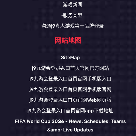
游戏新闻
服务类型
沟通j9真人游戏第一品牌登录
网站地图
SiteMap
j9九游会登录入口首页官网官方网站
j9九游会登录入口首页官网手机版入口
j9九游会登录入口首页官网手机版官网
j9九游会登录入口首页官网Web网页版
j9九游会登录入口首页官网app下载地址
FIFA World Cup 2026 - News, Schedules, Teams
&amp; Live Updates