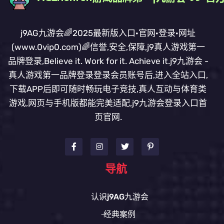
j9AG九游会🌈2025最新版入口·官网·登录·网址
(www.0vip0.com)🌈信誉,安全,保障,j9真人游戏第一
品牌登录,Believe it. Work for it. Achieve it.j9九游会 -
真人游戏第一品牌登录登录会员账号后,进入全站入口,
下载APP后即可随时畅玩电子竞技,真人互动与体育类
游戏,网页与手机版都能完美适配,j9九游会登录入口首
页官网.
导航
认识j9AG九游会
经典案例