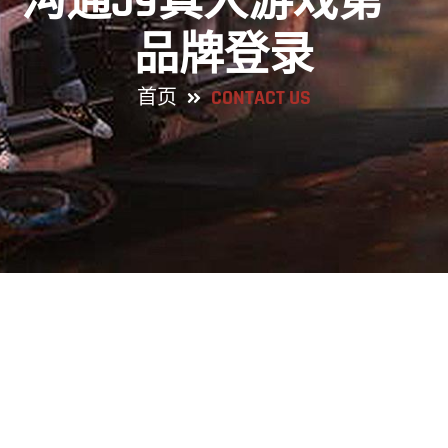
沟通J9真人游戏第一
品牌登录
首页
CONTACT US