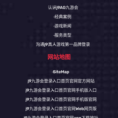
认识j9AG九游会
经典案例
游戏新闻
服务类型
沟通j9真人游戏第一品牌登录
网站地图
SiteMap
j9九游会登录入口首页官网官方网站
j9九游会登录入口首页官网手机版入口
j9九游会登录入口首页官网手机版官网
j9九游会登录入口首页官网Web网页版
j9九游会登录入口首页官网app下载地址