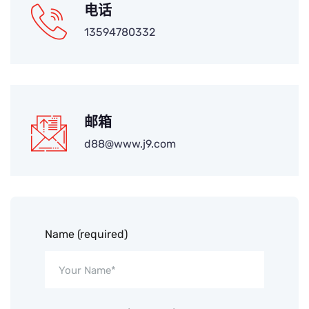
电话
13594780332
邮箱
d88@www.j9.com
Name (required)