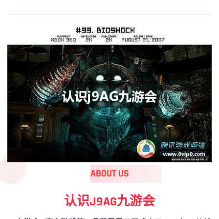
ABOUT US
认识J9AG九游会