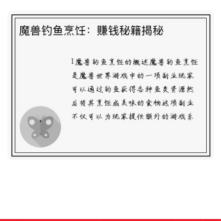
魔兽钓鱼烹饪：赚钱秘籍
揭秘