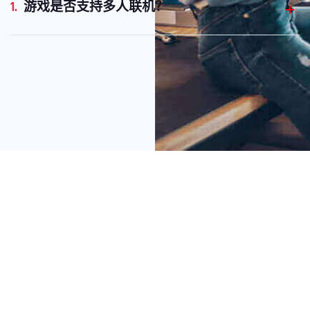
1.
游戏是否支持多人联机？