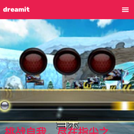
挑战自我，尽在指尖之