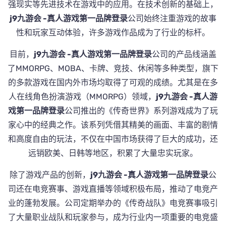
强现实等先进技术在游戏中的应用。在技术创新的基础上，
j9九游会 -真人游戏第一品牌登录
公司始终注重游戏的故事
性和玩家互动体验，许多游戏作品成为了行业的标杆。
目前，
j9九游会 -真人游戏第一品牌登录
公司的产品线涵盖
了MMORPG、MOBA、卡牌、竞技、休闲等多种类型，旗下
的多款游戏在国内外市场均取得了可观的成绩。尤其是在多
人在线角色扮演游戏（MMORPG）领域，
j9九游会 -真人游
戏第一品牌登录
公司推出的《传奇世界》系列游戏成为了玩
家心中的经典之作。该系列凭借其精美的画面、丰富的剧情
和高度自由的玩法，不仅在中国市场获得了巨大的成功，还
远销欧美、日韩等地区，积累了大量忠实玩家。
除了游戏产品的创新，
j9九游会 -真人游戏第一品牌登录
公
司还在电竞赛事、游戏直播等领域积极布局，推动了电竞产
业的蓬勃发展。公司定期举办的《传奇战队》电竞赛事吸引
了大量职业战队和玩家参与，成为行业内一项重要的电竞盛