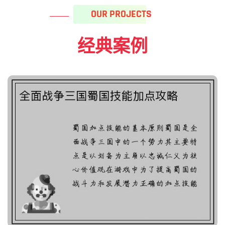
OUR PROJECTS
经典案例
全面战争三国蜀国技能加
点攻略