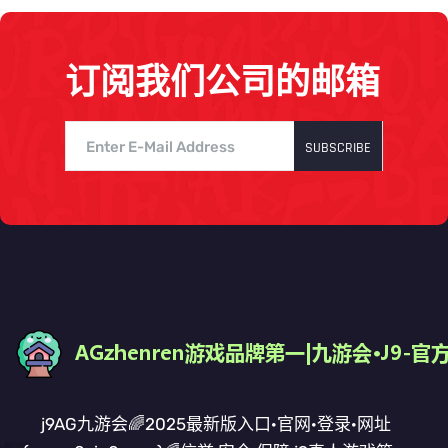
订阅我们公司的邮箱
SUBSCRIBE
j9AG九游会🌈2025最新版入口·官网·登录·网址