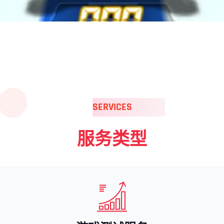
SERVICES
服务类型