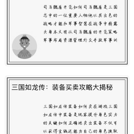
三国志战略版：司马魏盾
开荒策略
三国如龙传：装备买卖攻
略大揭秘