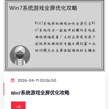
2026-04-11 02:06:50
Win7系统游戏全屏优化攻略