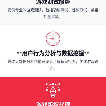
游戏测试服务
提供专业的游戏测试，包括功能测试、性能测试、兼容
性测试等。
**用户行为分析与数据挖掘**
通过大数据分析帮助开发者了解玩家行为，优化游戏设
计；
游戏版权代理