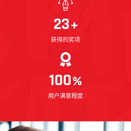
23
+
获得的奖项
100
%
用户满意程度