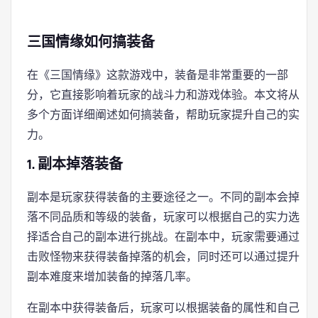
三国情缘如何搞装备
在《三国情缘》这款游戏中，装备是非常重要的一部
分，它直接影响着玩家的战斗力和游戏体验。本文将从
多个方面详细阐述如何搞装备，帮助玩家提升自己的实
力。
1. 副本掉落装备
副本是玩家获得装备的主要途径之一。不同的副本会掉
落不同品质和等级的装备，玩家可以根据自己的实力选
择适合自己的副本进行挑战。在副本中，玩家需要通过
击败怪物来获得装备掉落的机会，同时还可以通过提升
副本难度来增加装备的掉落几率。
在副本中获得装备后，玩家可以根据装备的属性和自己