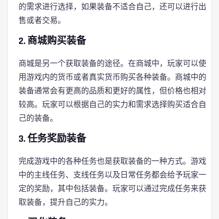
的需求进行选择，如果装备不适合自己，还可以进行出
售或者交易。
2. 商城购买装备
商城是另一个获取装备的途径。在商城中，玩家可以使
用游戏内的货币或者真实货币购买各种装备。商城中的
装备通常会有更高的品质和更好的属性，但价格也相对
较高。玩家可以根据自己的实力和需求选择购买适合自
己的装备。
3. 任务奖励装备
完成游戏中的各种任务也是获取装备的一种方式。游戏
中的主线任务、支线任务以及日常任务都会给予玩家一
定的奖励，其中包括装备。玩家可以通过完成任务来获
取装备，提升自己的实力。