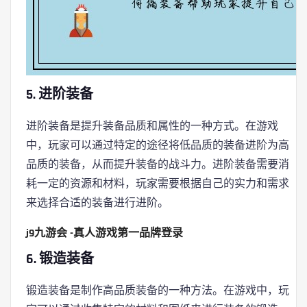
5. 进阶装备
进阶装备是提升装备品质和属性的一种方式。在游戏
中，玩家可以通过特定的途径将低品质的装备进阶为高
品质的装备，从而提升装备的战斗力。进阶装备需要消
耗一定的资源和材料，玩家需要根据自己的实力和需求
来选择合适的装备进行进阶。
j9九游会 -真人游戏第一品牌登录
6. 锻造装备
锻造装备是制作高品质装备的一种方法。在游戏中，玩