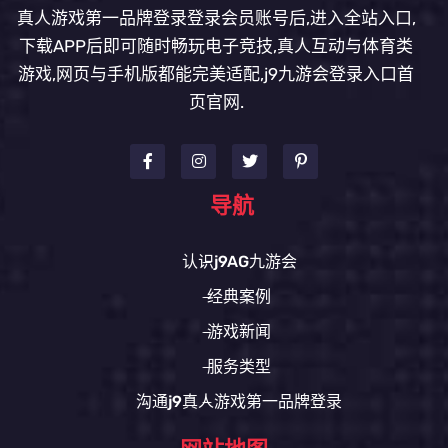
真人游戏第一品牌登录登录会员账号后,进入全站入口,
下载APP后即可随时畅玩电子竞技,真人互动与体育类
游戏,网页与手机版都能完美适配,j9九游会登录入口首
页官网.
导航
认识j9AG九游会
经典案例
游戏新闻
服务类型
沟通j9真人游戏第一品牌登录