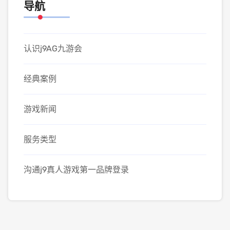
导航
认识j9AG九游会
经典案例
游戏新闻
服务类型
沟通j9真人游戏第一品牌登录